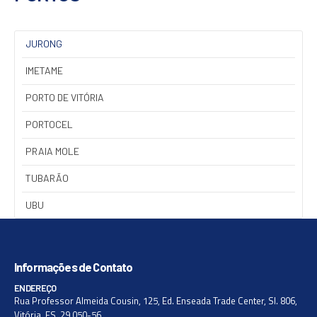
JURONG
IMETAME
PORTO DE VITÓRIA
PORTOCEL
PRAIA MOLE
TUBARÃO
UBU
Informações de Contato
ENDEREÇO
Rua Professor Almeida Cousin, 125, Ed. Enseada Trade Center, Sl. 806,
Vitória, ES, 29.050-56.