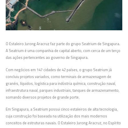
O Estaleiro Jurong Aracruz faz parte do grupo Seatrium de Singapura.
A Seatrium é uma companhia de capital aberto, com cerca de um terço
das ações pertencentes ao governo de Singapura.
Com negócios em 147 cidades de 42 países, o grupo Seatrium já
concluiu projetos variados, como terminais de armazenagem de
granéis, líquidos, logística para indústria química, construção naval,
infraestrutura naval, parques industriais, tanques de armazenamento,
somando diversos projetos de grande porte.
Em Singapura, a Seatrium possui cinco estaleiros de alta tecnologia,
cuja construção foi baseada na utilização dos mais modernos
conceitos de estruturas navais. O Estaleiro Jurong Aracruz, no Espírito