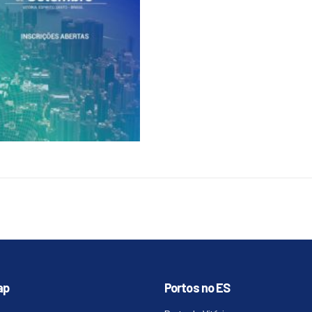
ap
Portos no ES