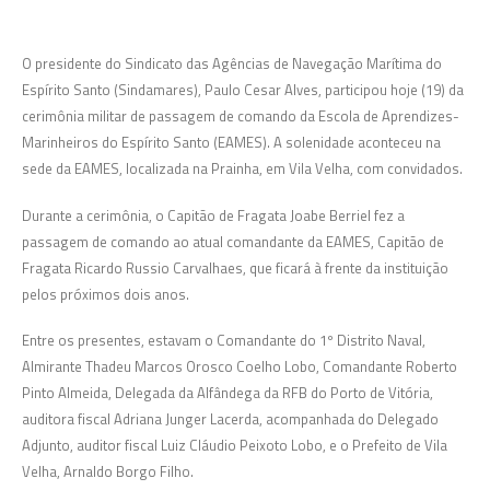
O presidente do Sindicato das Agências de Navegação Marítima do
Espírito Santo (Sindamares), Paulo Cesar Alves, participou hoje (19) da
cerimônia militar de passagem de comando da Escola de Aprendizes-
Marinheiros do Espírito Santo (EAMES). A solenidade aconteceu na
sede da EAMES, localizada na Prainha, em Vila Velha, com convidados.
Durante a cerimônia, o Capitão de Fragata Joabe Berriel fez a
passagem de comando ao atual comandante da EAMES, Capitão de
Fragata Ricardo Russio Carvalhaes, que ficará à frente da instituição
pelos próximos dois anos.
Entre os presentes, estavam o Comandante do 1º Distrito Naval,
Almirante Thadeu Marcos Orosco Coelho Lobo, Comandante Roberto
Pinto Almeida, Delegada da Alfândega da RFB do Porto de Vitória,
auditora fiscal Adriana Junger Lacerda, acompanhada do Delegado
Adjunto, auditor fiscal Luiz Cláudio Peixoto Lobo, e o Prefeito de Vila
Velha, Arnaldo Borgo Filho.